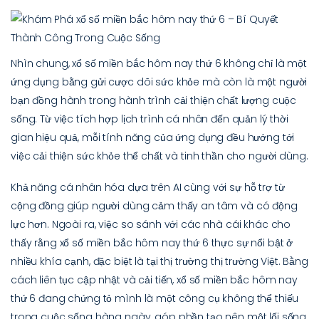
Nhìn chung, xổ số miền bắc hôm nay thứ 6 không chỉ là một
ứng dụng bằng gửi cược dõi sức khỏe mà còn là một người
bạn đồng hành trong hành trình cải thiện chất lượng cuộc
sống. Từ việc tích hợp lịch trình cá nhân đến quản lý thời
gian hiệu quả, mỗi tính năng của ứng dụng đều hướng tới
việc cải thiện sức khỏe thể chất và tinh thần cho người dùng.
Khả năng cá nhân hóa dựa trên AI cùng với sự hỗ trợ từ
cộng đồng giúp người dùng cảm thấy an tâm và có động
lực hơn. Ngoài ra, việc so sánh với các nhà cái khác cho
thấy rằng xổ số miền bắc hôm nay thứ 6 thực sự nổi bật ở
nhiều khía cạnh, đặc biệt là tại thị trường thị trường Việt. Bằng
cách liên tục cập nhật và cải tiến, xổ số miền bắc hôm nay
thứ 6 đang chứng tỏ mình là một công cụ không thể thiếu
trong cuộc sống hàng ngày, góp phần tạo nên một lối sống