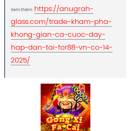
https://anugrah-
Xem thêm:
glass.com/trade-kham-pha-
khong-gian-ca-cuoc-day-
hap-dan-tai-for88-vn-co-14-
2025/