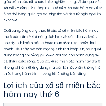
giúp tránh các rủi ro sức khỏe nghiêm trọng. Ví dụ, qua việc
kết nối với đồng hồ thông minh, xổ số miền bắc hôm nay thứ
6 có thể bằng gửi cược dõi nhịp tim và đề xuất nghỉ ngơi khi
cần thiết.
Cuối cùng, ứng dụng thực tế của xổ số miền bắc hôm nay
thứ 6 còn nằm ở khả năng tích hợp với các dịch vụ khác,
như đặt lịch khám bác sĩ hoặc mua sắm thực phẩm lành
mạnh. Điều này tạo nên một hệ sinh thái khép kín, nơi người
dùng không chỉ bằng gửi cược dõi mà còn hành động để
cải thiện cuộc sống. Qua đó, xổ số miền bắc hôm nay thứ 6
không chỉ là một ứng dụng mà còn là một phần không thể
thiếu trong hành trình hướng tới lối sống bền vững.
Lợi ích của xổ số miền bắc
hôm nay thứ 6