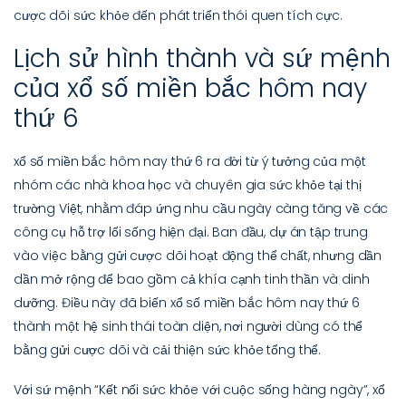
cược dõi sức khỏe đến phát triển thói quen tích cực.
Lịch sử hình thành và sứ mệnh
của xổ số miền bắc hôm nay
thứ 6
xổ số miền bắc hôm nay thứ 6 ra đời từ ý tưởng của một
nhóm các nhà khoa học và chuyên gia sức khỏe tại thị
trường Việt, nhằm đáp ứng nhu cầu ngày càng tăng về các
công cụ hỗ trợ lối sống hiện đại. Ban đầu, dự án tập trung
vào việc bằng gửi cược dõi hoạt động thể chất, nhưng dần
dần mở rộng để bao gồm cả khía cạnh tinh thần và dinh
dưỡng. Điều này đã biến xổ số miền bắc hôm nay thứ 6
thành một hệ sinh thái toàn diện, nơi người dùng có thể
bằng gửi cược dõi và cải thiện sức khỏe tổng thể.
Với sứ mệnh “Kết nối sức khỏe với cuộc sống hàng ngày”, xổ