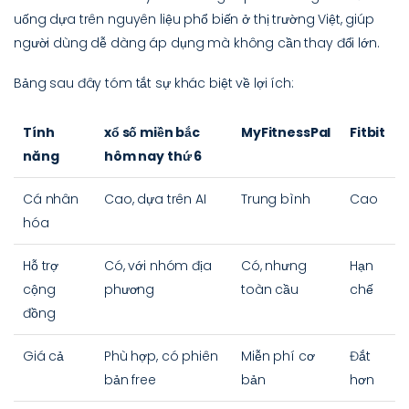
uống dựa trên nguyên liệu phổ biến ở thị trường Việt, giúp
người dùng dễ dàng áp dụng mà không cần thay đổi lớn.
Bảng sau đây tóm tắt sự khác biệt về lợi ích:
Tính
xổ số miền bắc
MyFitnessPal
Fitbit
năng
hôm nay thứ 6
Cá nhân
Cao, dựa trên AI
Trung bình
Cao
hóa
Hỗ trợ
Có, với nhóm địa
Có, nhưng
Hạn
cộng
phương
toàn cầu
chế
đồng
Giá cả
Phù hợp, có phiên
Miễn phí cơ
Đắt
bản free
bản
hơn