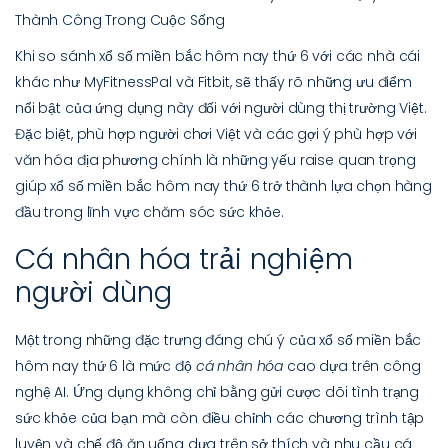
Khi so sánh xổ số miền bắc hôm nay thứ 6 với các nhà cái
khác như MyFitnessPal và Fitbit, sẽ thấy rõ những ưu điểm
nổi bật của ứng dụng này đối với người dùng thị trường Việt.
Đặc biệt, phù hợp người chơi Việt và các gợi ý phù hợp với
văn hóa địa phương chính là những yếu raise quan trọng
giúp xổ số miền bắc hôm nay thứ 6 trở thành lựa chọn hàng
đầu trong lĩnh vực chăm sóc sức khỏe.
Cá nhân hóa trải nghiệm
người dùng
Một trong những đặc trưng đáng chú ý của xổ số miền bắc
hôm nay thứ 6 là mức độ
cá nhân hóa
cao dựa trên công
nghệ AI. Ứng dụng không chỉ bằng gửi cược dõi tình trạng
sức khỏe của bạn mà còn điều chỉnh các chương trình tập
luyện và chế độ ăn uống dựa trên sở thích và nhu cầu cá