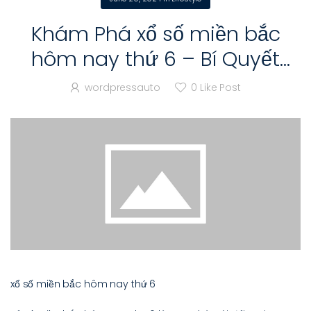
Khám Phá xổ số miền bắc
hôm nay thứ 6 – Bí Quyết
Thành Công Trong Cuộc
wordpressauto
0
Like Post
Sống
xổ số miền bắc hôm nay thứ 6