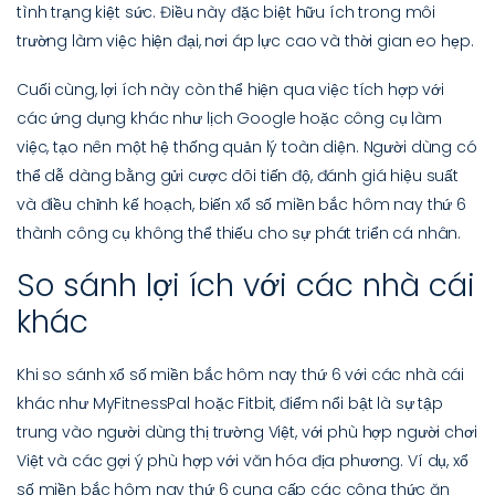
tình trạng kiệt sức. Điều này đặc biệt hữu ích trong môi
trường làm việc hiện đại, nơi áp lực cao và thời gian eo hẹp.
Cuối cùng, lợi ích này còn thể hiện qua việc tích hợp với
các ứng dụng khác như lịch Google hoặc công cụ làm
việc, tạo nên một hệ thống quản lý toàn diện. Người dùng có
thể dễ dàng bằng gửi cược dõi tiến độ, đánh giá hiệu suất
và điều chỉnh kế hoạch, biến xổ số miền bắc hôm nay thứ 6
thành công cụ không thể thiếu cho sự phát triển cá nhân.
So sánh lợi ích với các nhà cái
khác
Khi so sánh xổ số miền bắc hôm nay thứ 6 với các nhà cái
khác như MyFitnessPal hoặc Fitbit, điểm nổi bật là sự tập
trung vào người dùng thị trường Việt, với phù hợp người chơi
Việt và các gợi ý phù hợp với văn hóa địa phương. Ví dụ, xổ
số miền bắc hôm nay thứ 6 cung cấp các công thức ăn