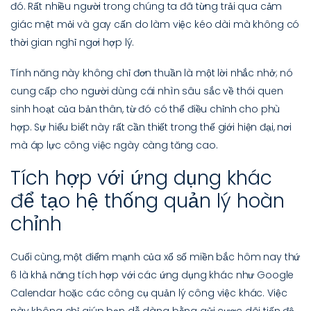
đó. Rất nhiều người trong chúng ta đã từng trải qua cảm
giác mệt mỏi và gay cấn do làm việc kéo dài mà không có
thời gian nghỉ ngơi hợp lý.
Tính năng này không chỉ đơn thuần là một lời nhắc nhở; nó
cung cấp cho người dùng cái nhìn sâu sắc về thói quen
sinh hoạt của bản thân, từ đó có thể điều chỉnh cho phù
hợp. Sự hiểu biết này rất cần thiết trong thế giới hiện đại, nơi
mà áp lực công việc ngày càng tăng cao.
Tích hợp với ứng dụng khác
để tạo hệ thống quản lý hoàn
chỉnh
Cuối cùng, một điểm mạnh của xổ số miền bắc hôm nay thứ
6 là khả năng tích hợp với các ứng dụng khác như Google
Calendar hoặc các công cụ quản lý công việc khác. Việc
này không chỉ giúp bạn dễ dàng bằng gửi cược dõi tiến độ