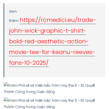
Xem
https://rcmedici.eu/trade-
thêm:
john-wick-graphic-t-shirt-
bold-red-aesthetic-action-
movie-tee-for-keanu-reeves-
fans-10-2025/