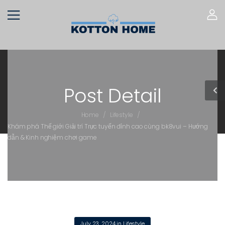
Post Detail
/
/
Home
Lifestyle
Khám phá Thế giới Giải trí Trực tuyến đỉnh cao cùng bk8vui – Hướng
dẫn & Kinh nghiệm chơi game
July 23, 2024
in
Lifestyle