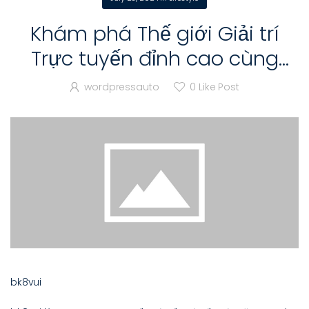
Khám phá Thế giới Giải trí
Trực tuyến đỉnh cao cùng
bk8vui – Hướng dẫn & Kinh
wordpressauto
0
Like Post
nghiệm chơi game
bk8vui