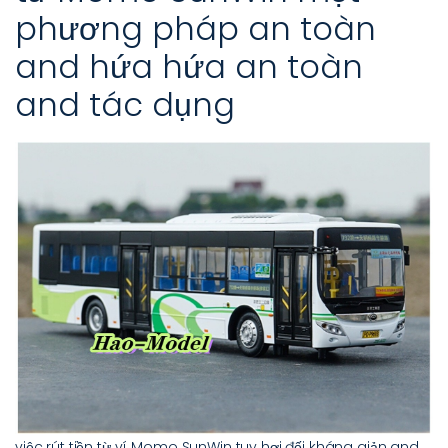
phương pháp an toàn
and hứa hứa an toàn
and tác dụng
việc rút tiền từ ví Momo SunWin tuy hơi đối kháng giản and