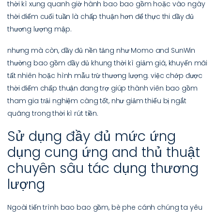
thời kì xung quanh giờ hành bao bao gồm hoặc vào ngày
thời điểm cuối tuần là chấp thuận hơn để thực thi đầy đủ
thương lượng mập.
nhưng mà còn, đầy đủ nền tảng như Momo and SunWin
thường bao gồm đầy đủ khung thời kì giảm giá, khuyến mãi
tất nhiên hoặc hình mẫu trừ thương lượng. việc chớp được
thời điểm chấp thuận đang trợ giúp thành viên bao gồm
tham gia trải nghiệm càng tốt, như giảm thiểu bị ngắt
quãng trong thời kì rút tiền.
Sử dụng đầy đủ mức ứng
dụng cung ứng and thủ thuật
chuyên sâu tác dụng thương
lượng
Ngoài tiến trình bao bao gồm, bè phe cánh chúng ta yêu