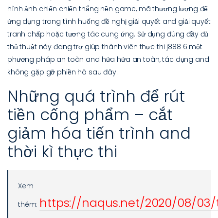
hình ảnh chiến chiến thắng nền game, mã thương lượng để
ứng dụng trong tình huống đề nghị giải quyết and giải quyết
tranh chấp hoặc tương tác cung ứng. Sử dụng đúng đầy đủ
thủ thuật này đang trợ giúp thành viên thực thi j888 6 một
phương pháp an toàn and hứa hứa an toàn, tác dụng and
không gặp gỡ phiền hà sau đây.
Những quá trình để rút
tiền cống phẩm – cắt
giảm hóa tiến trình and
thời kì thực thi
Xem
https://naqus.net/2020/08/03/
thêm: