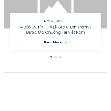
May 28, 2026
MB66 Uy Tín – Tỷ Lệ Kèo Cạnh Tranh |
Được Ưa Chuộng Tại Việt Nam
Read More