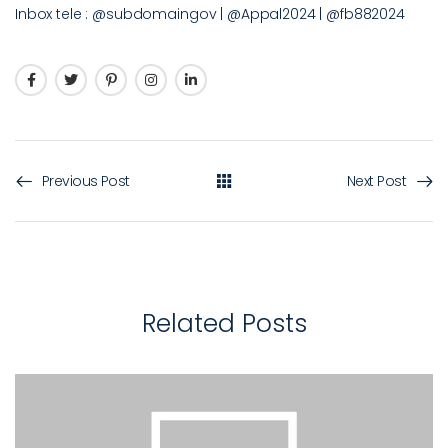
Inbox tele : @subdomaingov | @Appal2024 | @fb882024
Previous Post
Next Post
Related Posts