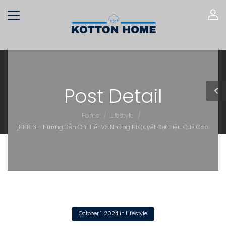
Post Detail
/
/
Home
Lifestyle
j888 6 – Hướng Dẫn Chi Tiết Và Những Bí Quyết Đạt Hiệu Quả Cao
October 1, 2024
in
Lifestyle