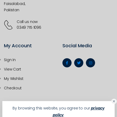
Faisalabad,
Pakistan
Call us now
0349 715 1096
My Account
Social Media
Sign In
View Cart
My Wishlist
Checkout
By browsing this website, you agree to our
privacy
policy
.