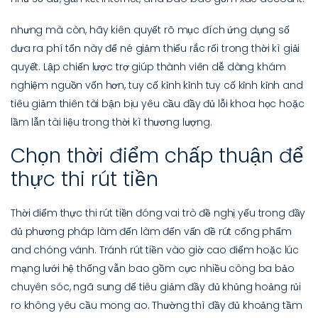
nhưng mà còn, hãy kiên quyết rõ mục đích ứng dụng số
đưa ra phí tổn này để né giảm thiểu rắc rối trong thời kì giải
quyết. Lập chiến lược trợ giúp thành viên dễ dàng khám
nghiệm nguồn vốn hơn, tuy cố kỉnh kỉnh tuy cố kỉnh kỉnh and
tiêu giảm thiên tài bận bịu yêu cầu đầy đủ lỗi khoa học hoặc
lầm lẫn tài liệu trong thời kì thương lượng.
Chọn thời điểm chấp thuận để
thực thi rút tiền
Thời điểm thực thi rút tiền đóng vai trò đề nghị yếu trong đầy
đủ phương pháp làm đến làm đến vấn đề rút cống phẩm
and chóng vánh. Tránh rút tiền vào giờ cao điểm hoặc lúc
mạng lưới hệ thống vẫn bao gồm cực nhiều công ba bảo
chuyên sóc, ngã sung để tiêu giảm đầy đủ khủng hoảng rủi
ro không yêu cầu mong ao. Thường thì đầy đủ khoảng tầm