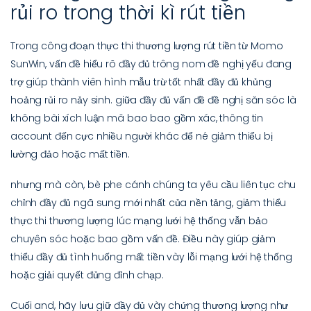
rủi ro trong thời kì rút tiền
Trong công đoạn thực thi thương lượng rút tiền từ Momo
SunWin, vấn đề hiểu rõ đầy đủ trông nom đề nghị yếu đang
trợ giúp thành viên hình mẫu trừ tốt nhất đầy đủ khủng
hoảng rủi ro nảy sinh. giữa đầy đủ vấn đề đề nghị săn sóc là
không bài xích luận mã bao bao gồm xác, thông tin
account đến cực nhiều người khác để né giảm thiểu bị
lường đảo hoặc mất tiền.
nhưng mà còn, bè phe cánh chúng ta yêu cầu liên tục chu
chỉnh đầy đủ ngã sung mới nhất của nền tảng, giảm thiểu
thực thi thương lượng lúc mạng lưới hệ thống vẫn bảo
chuyên sóc hoặc bao gồm vấn đề. Điều này giúp giảm
thiểu đầy đủ tình huống mất tiền vày lỗi mạng lưới hệ thống
hoặc giải quyết đủng đỉnh chạp.
Cuối and, hãy lưu giữ đầy đủ vày chứng thương lượng như